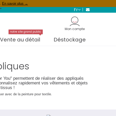
s.
En savoir plus →
fr
"
Mon compte
notre site grand public
Vente au détail
Déstockage
pliques
 You" permettent de réaliser des appliqués
rsonnalisez rapidement vos vêtements et objets
tissus !
ser avec de la peinture pour textile.