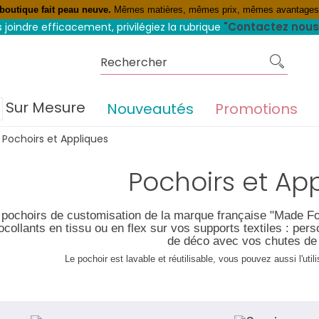
 boutique fait peau neuve.
Mêmes matières, mêmes prix, mêmes avantage
rofitez du 4 fois sans frais
"Contactez nous
 joindre efficacement, privilégiez la rubrique
Sur Mesure
Nouveautés
Promotions
Pochoirs et Appliques
Pochoirs et Ap
 pochoirs de customisation de la marque française "Made For
collants en tissu ou en flex sur vos supports textiles : pe
de déco avec vos chutes de 
Le pochoir est lavable et réutilisable, vous pouvez aussi l'utili