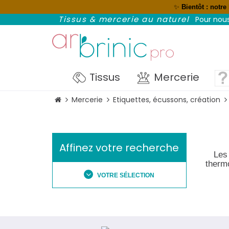
✨
Bientôt : notre
NOUVEAU : réglez avec Paypal et p
Tissus & mercerie au naturel
Pour nous
Tissus
Mercerie
Mercerie
Etiquettes, écussons, création
Affinez votre recherche
Les
thermo
VOTRE SÉLECTION