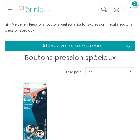
0
+
Tissus
Mercerie
Pressions, boutons, oeillets
Boutons-pression métal
Boutons
pression spéciaux
+
Mercerie
Affinez votre recherche
Boutons pression spéciaux
--
Trier par :