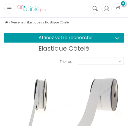
0
+
Tissus
Mercerie
Elastiques
Elastique Côtelé
+
Mercerie
Affinez votre recherche
Elastique Côtelé
--
Trier par :