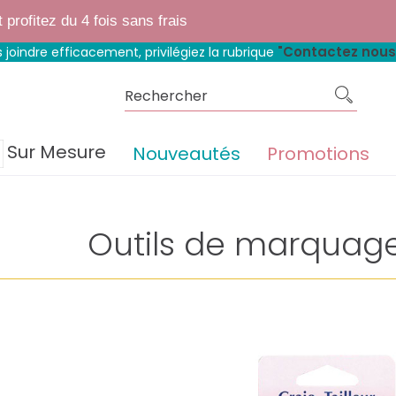
 boutique fait peau neuve.
Mêmes matières, mêmes prix, mêmes avantage
rofitez du 4 fois sans frais
"Contactez nous
 joindre efficacement, privilégiez la rubrique
Sur Mesure
Nouveautés
Promotions
Outils de marquage 