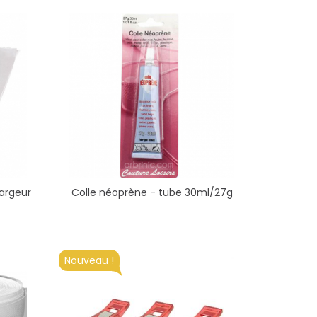
largeur
Colle néoprène - tube 30ml/27g
Nouveau !