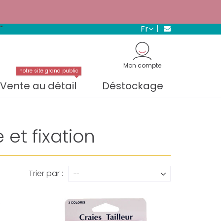
s.
En savoir plus →
fr
"
Mon compte
notre site grand public
Vente au détail
Déstockage
et fixation
Trier par :
--