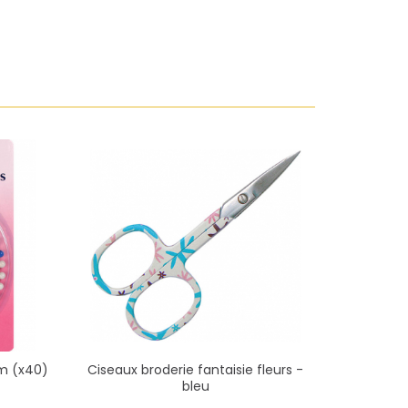
m (x40)
Ciseaux broderie fantaisie fleurs -
Ciseau
bleu