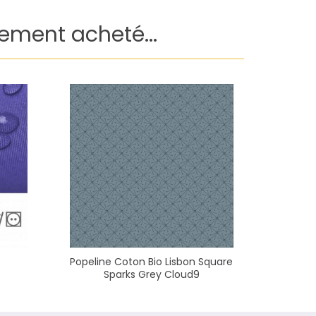
lement acheté...
Popeline Coton Bio Lisbon Square
Elastiq
Sparks Grey Cloud9
Blanc (