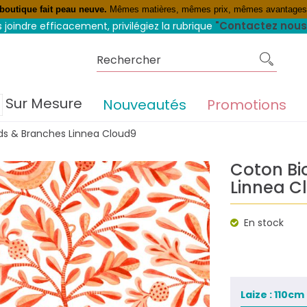
 boutique fait peau neuve.
Mêmes matières, mêmes prix, mêmes avantage
rofitez du 4 fois sans frais
"Contactez nous
 joindre efficacement, privilégiez la rubrique
Sur Mesure
Nouveautés
Promotions
ds & Branches Linnea Cloud9
Coton Bi
Linnea C
En stock