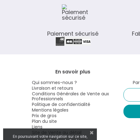
Paiement sécurisé
Fa
En savoir plus
Qui sommes-nous ?
Par
Livraison et retours
Conditions Générales de Vente aux
Professionnels
Politique de confidentialité
Mentions légales
Prix de gros
Plan du site
Liens
En poursuivant votre navigation sur ce site,
Site de Vente au détail