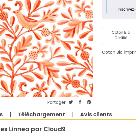
Laize : 110cm
Inscrivez
Coton Bio
Certifié
Coton Bio impri
Partager
s
Téléchargement
Avis clients
es Linnea par Cloud9