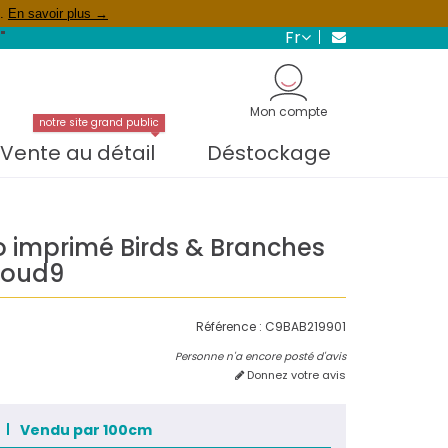
s.
En savoir plus →
fr
"
Mon compte
notre site grand public
Vente au détail
Déstockage
o imprimé Birds & Branches
loud9
Référence :
C9BAB219901
Personne n'a encore posté d'avis
Donnez votre avis