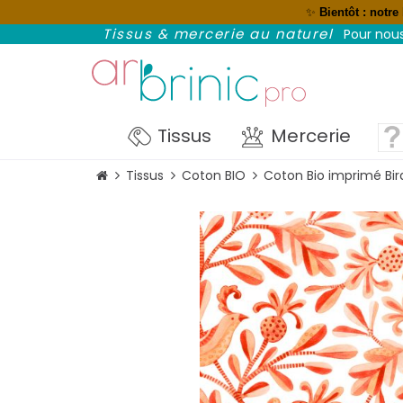
✨
Bientôt : notre
NOUVEAU : réglez avec Paypal et p
Tissus & mercerie au naturel
Pour nous
Tissus
Mercerie
Tissus
Coton BIO
Coton Bio imprimé Bir