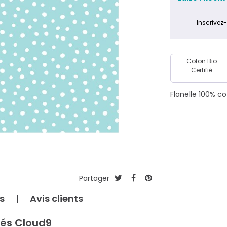
Laize : 110cm
Inscrivez
Coton Bio
Certifié
Flanelle 100% c
Partager
s
Avis clients
més Cloud9