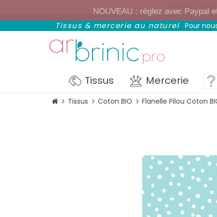
✨
Bientôt : notre
NOUVEAU : réglez avec Paypal et p
Tissus & mercerie au naturel
Pour nous
Tissus
Mercerie
Tissus
Coton BIO
Flanelle Pilou Coton B