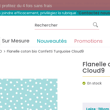
 boutique fait peau neuve.
Mêmes matières, mêmes prix, mêmes avantage
rofitez du 4 fois sans frais
"Contactez nous
 joindre efficacement, privilégiez la rubrique
Sur Mesure
Nouveautés
Promotions
IO
Flanelle coton bio Confetti Turquoise Cloud9
Flanelle 
Cloud9
En stock