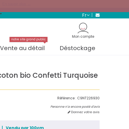
s.
En savoir plus →
fr
"
Mon compte
notre site grand public
Vente au détail
Déstockage
coton bio Confetti Turquoise
Référence :
C9NT226930
Personne n'a encore posté d'avis
Donnez votre avis