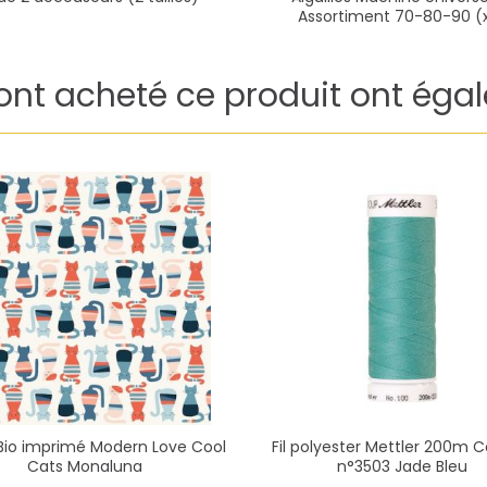
de 2 découseurs (2 tailles)
Aiguilles Machine Universe
Assortiment 70-80-90 (
 ont acheté ce produit ont éga
Bio imprimé Modern Love Cool
Fil polyester Mettler 200m C
Cats Monaluna
n°3503 Jade Bleu