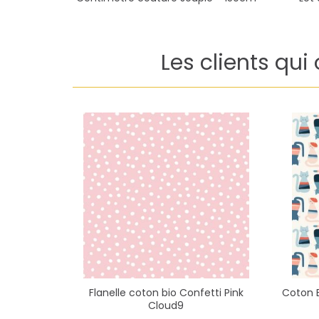
Centimètre couture souple - 150cm
Lot 
Les clients qui
Flanelle coton bio Confetti Pink
Coton 
Cloud9