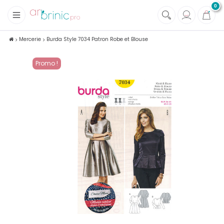
0
+
Tissus
Mercerie
Burda Style 7034 Patron Robe et Blouse
+
Mercerie
Promo !