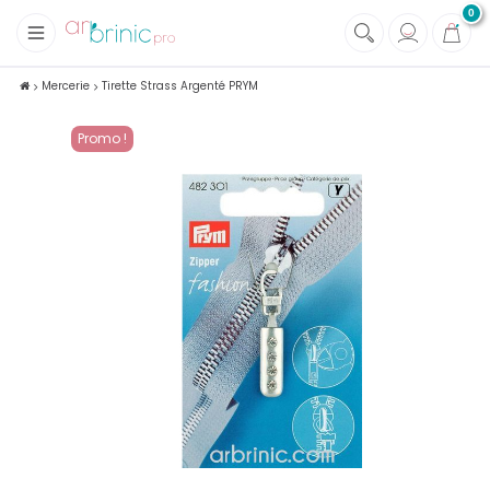
0
+
Tissus
Mercerie
Tirette Strass Argenté PRYM
+
Mercerie
Promo !