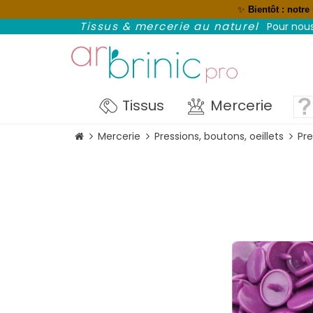
✨
Bientôt : notre
NOUVEAU : réglez avec Paypal et p
Tissus & mercerie au naturel
Pour nous
Tissus
Mercerie
Mercerie
Pressions, boutons, oeillets
Pre