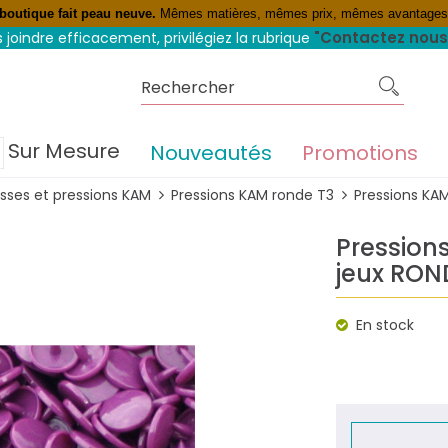
 boutique fait peau neuve.
Mêmes matières, mêmes prix, mêmes avantage
rofitez du 4 fois sans frais
"Contactez nous
 joindre efficacement, privilégiez la rubrique
Sur Mesure
Nouveautés
Promotions
sses et pressions KAM
Pressions KAM ronde T3
Pressions KAM
Pressions
jeux RON
En stock