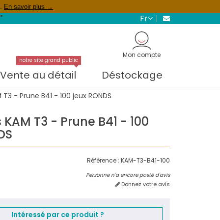
s.
En savoir plus →
fr
"
Mon compte
notre site grand public
Vente au détail
Déstockage
 T3 - Prune B41 - 100 jeux RONDS
 KAM T3 - Prune B41 - 100
DS
Référence :
KAM-T3-B41-100
Personne n'a encore posté d'avis
Donnez votre avis