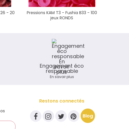
B26 - 20
Pressions KAM T3 - Fushia B33 - 100
Pressions
jeux RONDS
Engagement éco
responsable
En savoir plus
Restons connectés
nos
Blog