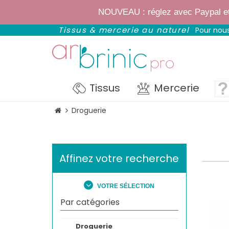
✨
Bientôt : notre
NOUVEAU : réglez avec Paypal et p
Tissus & mercerie au naturel
Pour nous
Tissus
Mercerie
Droguerie
Affinez votre recherche
VOTRE SÉLECTION
Par catégories
Droguerie