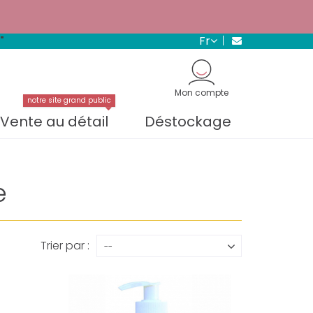
s.
En savoir plus →
fr
"
Mon compte
notre site grand public
Vente au détail
Déstockage
e
Trier par :
--