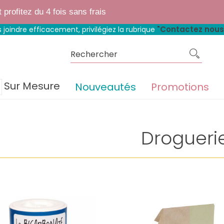
 boutique fait peau neuve.
Mêmes matières, mêmes prix, mêmes avantage
rofitez du 4 fois sans frais
"Contactez nous
 joindre efficacement, privilégiez la rubrique
Sur Mesure
Nouveautés
Promotions
Drogueri