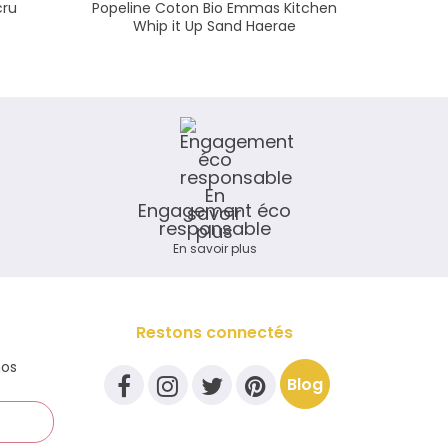
cru
Popeline Coton Bio Emmas Kitchen
Aiguille
Whip it Up Sand Haerae
Engagement éco
responsable
En savoir plus
Restons connectés
nos
Blog