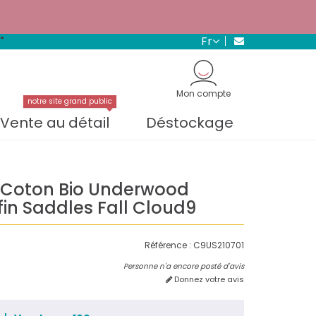
s.
En savoir plus →
fr
"
Mon compte
notre site grand public
Vente au détail
Déstockage
 Coton Bio Underwood
lfin Saddles Fall Cloud9
Référence :
C9US210701
Personne n'a encore posté d'avis
Donnez votre avis