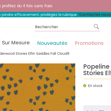
 boutique fait peau neuve.
Mêmes matières, mêmes prix, mêmes avantage
rofitez du 4 fois sans frais
"Contactez nous
 joindre efficacement, privilégiez la rubrique
Sur Mesure
Nouveautés
Promotions
erwood Stories Elfin Saddles Fall Cloud9
Popeline
Stories E
En stock