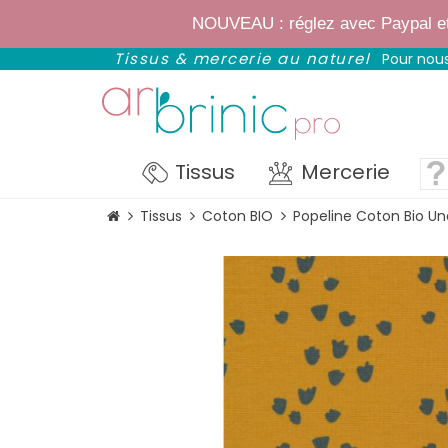
✨
Bientôt : notre
NOUVEAU : réglez avec Paypal et p
Tissus & mercerie au naturel
Pour nous
Tissus
Mercerie
Tissus
Coton BIO
Popeline Coton Bio Und