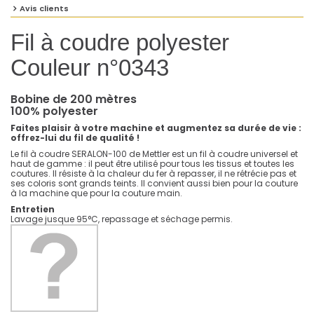
Avis clients
Fil à coudre polyester
Couleur n°0343
Bobine de 200 mètres
100% polyester
Faites plaisir à votre machine et augmentez sa durée de vie :
offrez-lui du fil de qualité !
Le fil à coudre SERALON-100 de Mettler est un fil à coudre universel et
haut de gamme : il peut être utilisé pour tous les tissus et toutes les
coutures. Il résiste à la chaleur du fer à repasser, il ne rétrécie pas et
ses coloris sont grands teints. Il convient aussi bien pour la couture
à la machine que pour la couture main.
Entretien
Lavage jusque 95°C, repassage et séchage permis.