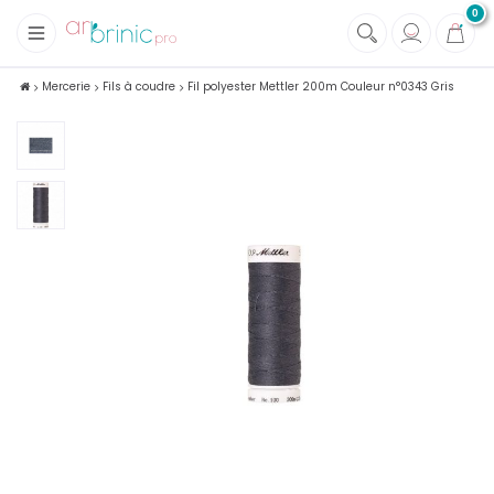
0
+
Tissus
Mercerie
Fils à coudre
Fil polyester Mettler 200m Couleur n°0343 Gris
+
Mercerie