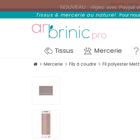
✨
Bientôt : notre
NOUVEAU : réglez avec Paypal et p
Tissus & mercerie au naturel
Pour nous
Tissus
Mercerie
Mercerie
Fils à coudre
Fil polyester Me