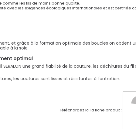
on avec les fils ordinaires sans marque.
ne comme les fils de moins bonne qualité.
mité avec les exigences écologiques internationales et est certifiée
ement, et grâce à la formation optimale des boucles on obtient u
ble à la soie.
ement optimal
SERALON une grand fiabilité de la couture, les déchirures du fil
res, les coutures sont lisses et résistantes à l'entretien.
Téléchargez ici la fiche produit :