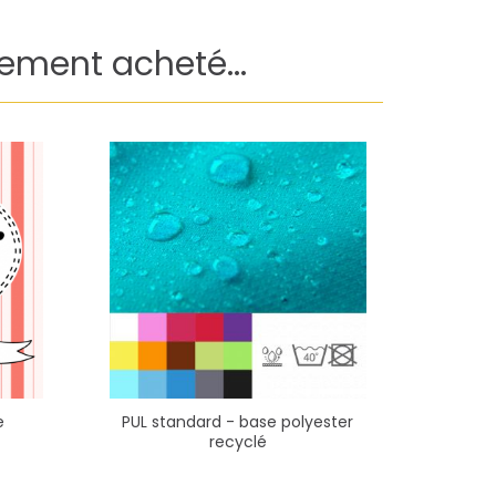
lement acheté...
e
PUL standard - base polyester
Microp
recyclé