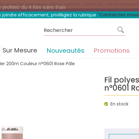
 boutique fait peau neuve.
Mêmes matières, mêmes prix, mêmes avantage
rofitez du 4 fois sans frais
"Contactez nous
 joindre efficacement, privilégiez la rubrique
Sur Mesure
Nouveautés
Promotions
ttler 200m Couleur n°0601 Rose Pâle
Fil polye
n°0601 R
En stock