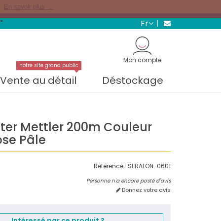
s.
En savoir plus →
fr
"
Mon compte
notre site grand public
Vente au détail
Déstockage
ster Mettler 200m Couleur
ose Pâle
Référence :
SERALON-0601
Personne n'a encore posté d'avis
Donnez votre avis