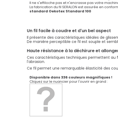
Le fil SERALON de Amann-Mettler est sans comparais
Il ne s'effiloche pas et n'encrasse pas votre machi
La fabrication du fil SERALON est assurée en confor
standard Oekotex Standard 100
Un fil facile à coudre et d'un bel aspect
Il présente des caractéristiques idéales de gliss
De manière perceptible ce fil est souple et sembla
Haute résistance à la déchirure et allong
Ces caractéristiques techniques permettent au fil 
l'abrasion.
Ce fil permet une remarquable élasticité des coutu
Disponible dans 336 couleurs magnifiques !
Cliquez sur le nuancier pour l'ouvrir en grand :