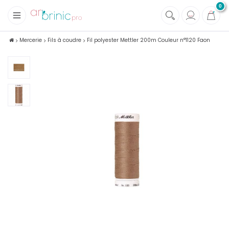
0
+
Tissus
Mercerie
Fils à coudre
Fil polyester Mettler 200m Couleur n°1120 Faon
+
Mercerie