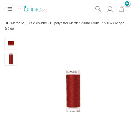
0
+
Tissus
Mercerie
Fils à coudre
Fil polyester Mettler 200m Couleur n°1167 Orange
Brûlée
+
Mercerie