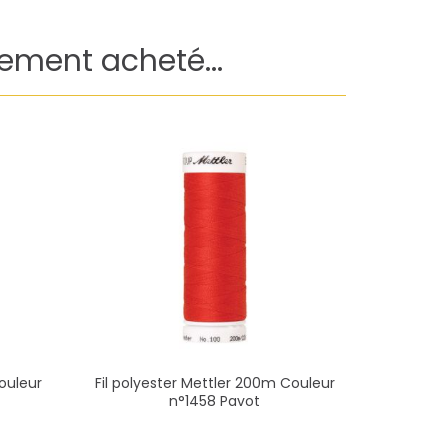
lement acheté...
ouleur
Fil polyester Mettler 200m Couleur
Fil poly
n°1458 Pavot