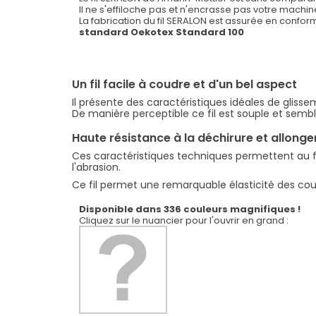
Le fil SERALON de Amann-Mettler est sans comparais
Il ne s'effiloche pas et n'encrasse pas votre machi
La fabrication du fil SERALON est assurée en confor
standard Oekotex Standard 100
Un fil facile à coudre et d'un bel aspect
Il présente des caractéristiques idéales de gliss
De manière perceptible ce fil est souple et sembla
Haute résistance à la déchirure et allong
Ces caractéristiques techniques permettent au fil 
l'abrasion.
Ce fil permet une remarquable élasticité des coutu
Disponible dans 336 couleurs magnifiques !
Cliquez sur le nuancier pour l'ouvrir en grand :