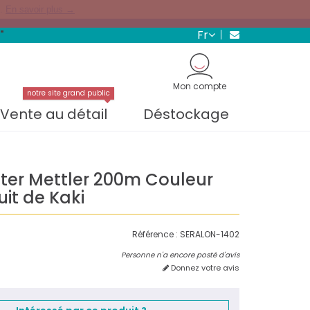
s.
En savoir plus →
fr
"
Mon compte
notre site grand public
Vente au détail
Déstockage
ster Mettler 200m Couleur
uit de Kaki
Référence :
SERALON-1402
Personne n'a encore posté d'avis
Donnez votre avis