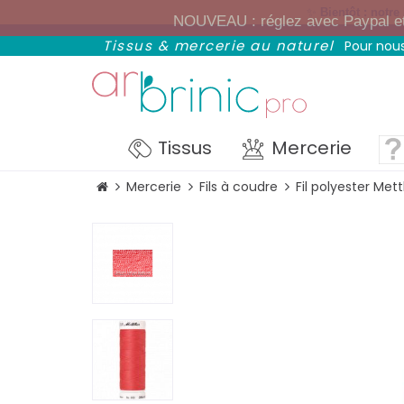
✨
Bientôt : notre
NOUVEAU : réglez avec Paypal et p
Tissus & mercerie au naturel
Pour nous
Tissus
Mercerie
Mercerie
Fils à coudre
Fil polyester Met