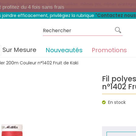
 boutique fait peau neuve.
Mêmes matières, mêmes prix, mêmes avantage
rofitez du 4 fois sans frais
"Contactez nous
 joindre efficacement, privilégiez la rubrique
Sur Mesure
Nouveautés
Promotions
tler 200m Couleur n°1402 Fruit de Kaki
Fil polye
n°1402 Fr
En stock