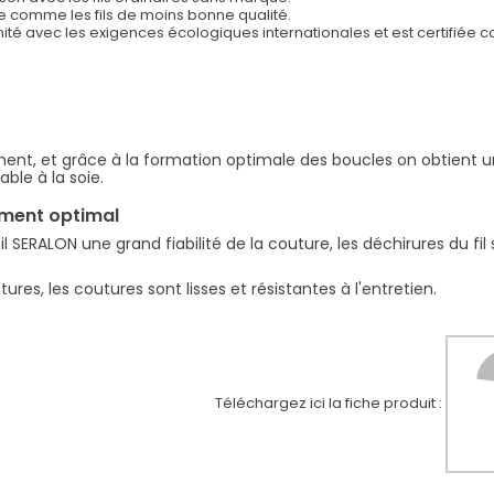
on avec les fils ordinaires sans marque.
ne comme les fils de moins bonne qualité.
mité avec les exigences écologiques internationales et est certifiée
ement, et grâce à la formation optimale des boucles on obtient u
ble à la soie.
ement optimal
SERALON une grand fiabilité de la couture, les déchirures du fil
res, les coutures sont lisses et résistantes à l'entretien.
Téléchargez ici la fiche produit :