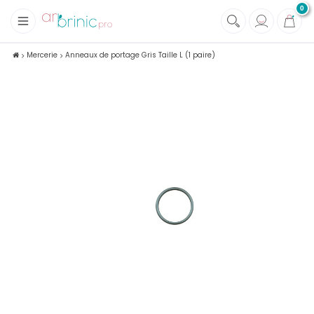
0
+
Tissus
Mercerie
Anneaux de portage Gris Taille L (1 paire)
+
Mercerie