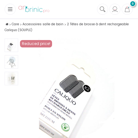
0
+
Fabrics
Care
Accessoires salle de bain
2 Têtes de brosse à dent rechargeable
Caliquo (SOUPLE)
+
Notions
Reduced price!